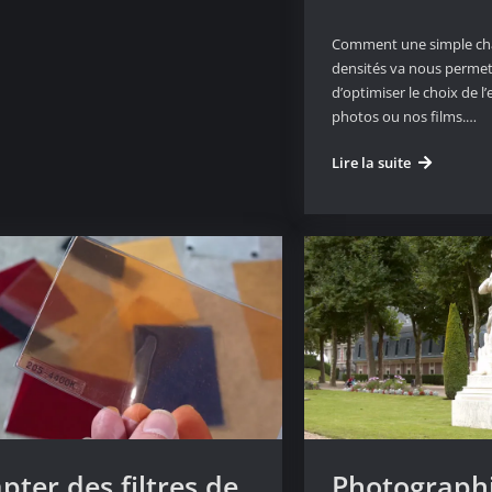
Comment une simple char
densités va nous permett
d’optimiser le choix de l
photos ou nos films.…
Calculer
Lire la suite
son
exposition
avec
une
charte
de
gris
pter des filtres de
Photographi