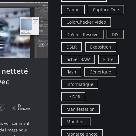
Canon
Capture One
ColorChecker Video
DaVinci Resolve
DIY
DSLR
Exposition
fichier RAW
Filtre
a netteté
flash
Générique
vec
Informatique
Le Défi
0
le
Tweetez
Manifestation
PARTAGES
Moniteur
ons voir comment
 de l’image pour
Montage photo