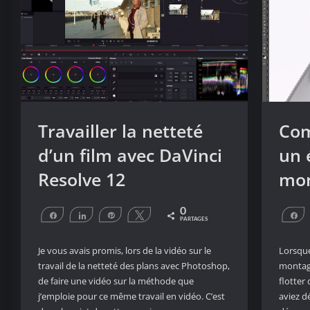
Travailler la netteté
Com
d’un film avec DaVinci
un 
Resolve 12
mon
0
Partagez
Partagez
Épingle
Tweetez
P
PARTAGES
Je vous avais promis, lors de la vidéo sur le
Lorsque
travail de la netteté des plans avec Photoshop,
montage
de faire une vidéo sur la méthode que
flotter
j’emploie pour ce même travail en vidéo. C’est
aviez d