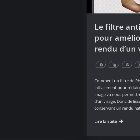
Le filtre an
pour amélio
rendu d’un 
Partagez
Partagez
Éping
Comment un filtre de P
initialement pour réduir
image va nous permettre
d’un visage. Donc de liss
conservant un rendu na
Le
Lire la suite
filtre
antipoussiè