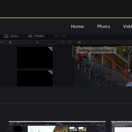
Skip
to
content
Home
Photo
Vid