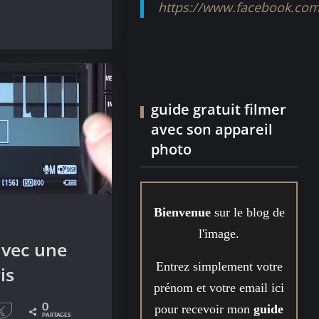
https://www.facebook.com
guide gratuit filmer
avec son appareil
photo
Bienvenue
sur le blog de
n
l'image.
avec une
Entrez simplement votre
is
prénom et votre email ici
pour recevoir mon
guide
0
le
Tweetez
PARTAGES