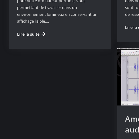
pour votre ordinateur portable, vous
dans vo
permettant de travailler dans un
sont to
environnement lumineux en conservant un
de ress
affichage lisible.…
Lire la 
Une
Lire la suite
cabine
noire
pour
votre
ordinateur
portable
Amé
aud