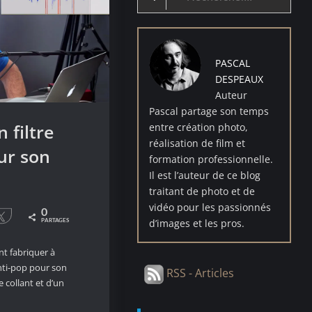
for:
PASCAL
DESPEAUX
Auteur
Pascal partage son temps
 filtre
entre création photo,
réalisation de film et
ur son
formation professionnelle.
Il est l’auteur de ce blog
traitant de photo et de
vidéo pour les passionnés
0
le
Tweetez
d’images et les pros.
PARTAGES
t fabriquer à
nti-pop pour son
RSS - Articles
e collant et d’un