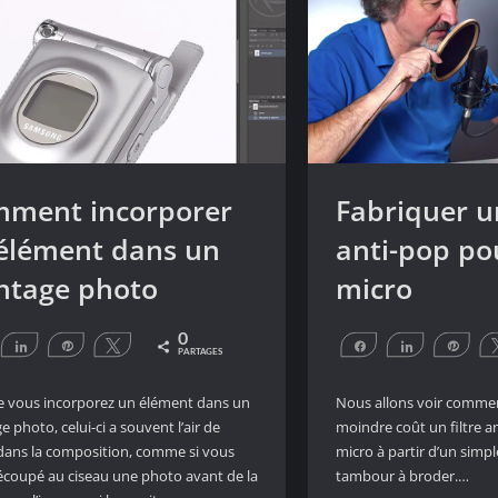
ment incorporer
Fabriquer un
élément dans un
anti-pop po
tage photo
micro
0
artagez
Partagez
Épingle
Tweetez
Partagez
Partagez
Éping
PARTAGES
 vous incorporez un élément dans un
Nous allons voir commen
 photo, celui-ci a souvent l’air de
moindre coût un filtre a
 dans la composition, comme si vous
micro à partir d’un simpl
écoupé au ciseau une photo avant de la
tambour à broder.…