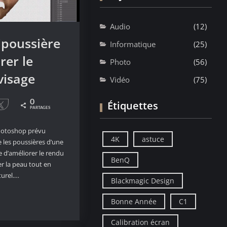
Audio
(12)
tipoussière
Informatique
(25)
rer le
Photo
(56)
visage
Vidéo
(75)
0
Étiquettes
le
Tweetez
PARTAGES
hotoshop prévu
4K
astuce
e les poussières d’une
 d’améliorer le rendu
BenQ
er la peau tout en
turel.…
Blackmagic Design
Bonne Année
C1
re
Calibration écran