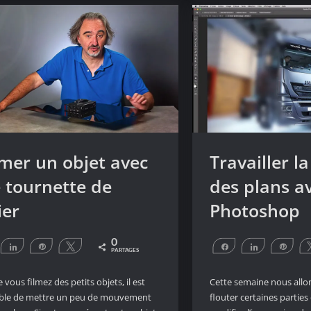
pour
améliorer
le
rendu
d’un
visage
mer un objet avec
Travailler l
 tournette de
des plans a
ier
Photoshop
0
artagez
Partagez
Épingle
Tweetez
Partagez
Partagez
Éping
PARTAGES
vous filmez des petits objets, il est
Cette semaine nous all
able de mettre un peu de mouvement
flouter certaines parties