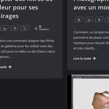
leur pour ses
avec un mo
airages
Partagez
Partagez
Éping
0
artagez
Partagez
Épingle
Tweetez
PARTAGES
Comment, un simple m
permettre de placer vot
lons voir comment adapter des filtres
hauteurs pour réussir d
 en gélatine pour les utiliser avec des
et très créatifs.…
 LED pour la vidéo ou des flashs cobra
 photo.…
Photograph
Lire la suite
de
Adapter
suite
haut
des
avec
filtres
un
de
monopode
couleur
pour
ses
éclairages