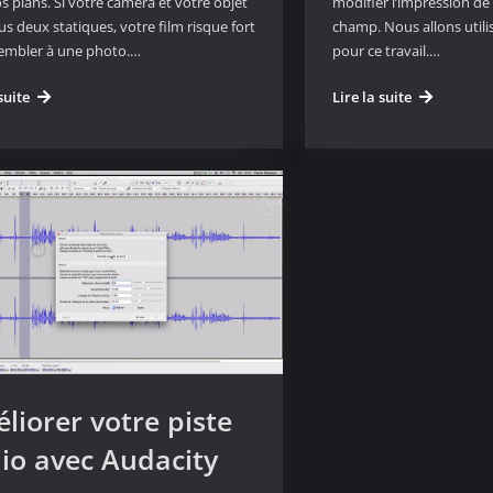
s plans. Si votre caméra et votre objet
modifier l’impression d
us deux statiques, votre film risque fort
champ. Nous allons util
embler à une photo.…
pour ce travail.…
Animer
Travailler
suite
Lire la suite
un
la
objet
netteté
avec
des
une
plans
tournette
avec
de
Photoshop
potier
liorer votre piste
io avec Audacity