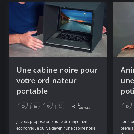
Une cabine noire pour
Ani
votre ordinateur
une
portable
pot
0
Partagez
Partagez
Épingle
Tweetez
P
PARTAGES
Je vous propose une boite de rangement
Lorsque 
économique qui va devenir une cabine noire
préfér