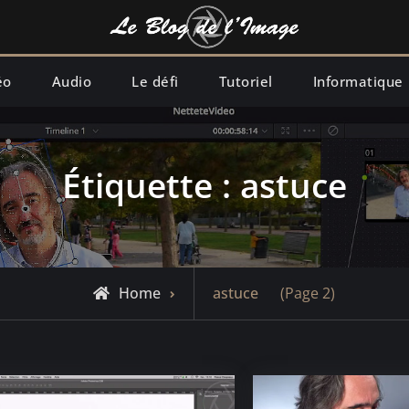
éo
Audio
Le défi
Tutoriel
Informatique
Étiquette :
astuce
Posts
Home
astuce
(Page 2)
tagged