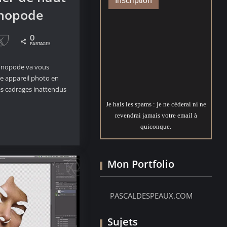
nopode
0
le
Tweetez
PARTAGES
onopode va vous
re appareil photo en
es cadrages inattendus
Je hais les spams : je ne céderai ni ne
revendrai jamais votre email à
ier
quiconque.
Mon Portfolio
PASCALDESPEAUX.COM
Sujets