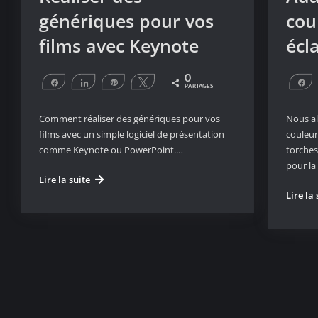
génériques pour vos
cou
films avec Keynote
écl
0
Partagez
Partagez
Épingle
Tweetez
P
PARTAGES
Comment réaliser des génériques pour vos
Nous al
films avec un simple logiciel de présentation
couleur
comme Keynote ou PowerPoint.…
torches
pour la
Réaliser
Lire la suite
des
Lire la 
génériques
pour
vos
films
avec
Keynote