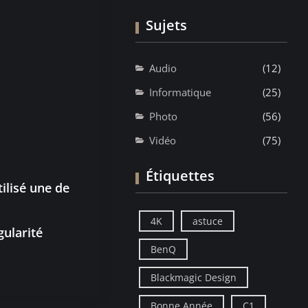
Sujets
Audio
(12)
Informatique
(25)
Photo
(56)
Vidéo
(75)
Étiquettes
ilisé une de
4K
astuce
ularité
BenQ
Blackmagic Design
Bonne Année
C1