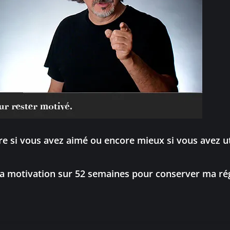
e si vous avez aimé ou encore mieux si vous avez ut
ma motivation sur 52 semaines pour conserver ma rég