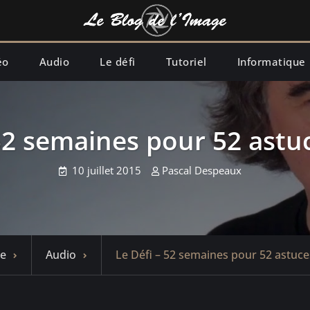
éo
Audio
Le défi
Tutoriel
Informatique
52 semaines pour 52 astu
10 juillet 2015
Pascal Despeaux
e
Audio
Le Défi – 52 semaines pour 52 astuce