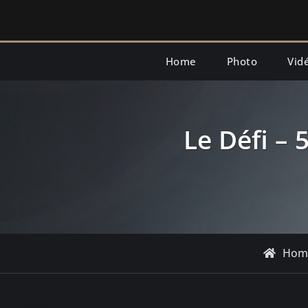
Skip
to
content
Home
Photo
Vid
Le Défi – 
Hom