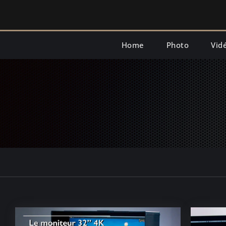
Skip
to
content
Home
Photo
Vid