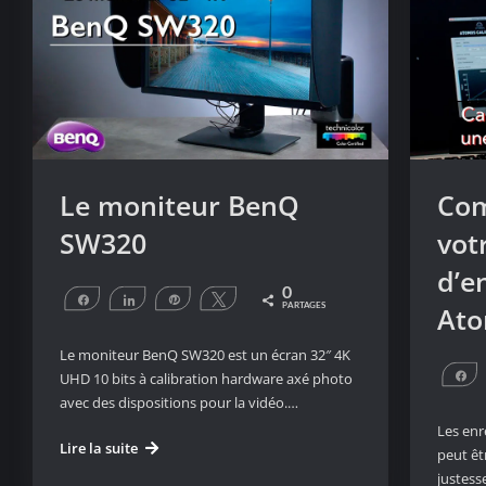
Le moniteur BenQ
Com
SW320
vot
d’e
0
Partagez
Partagez
Épingle
Tweetez
Ato
PARTAGES
Le moniteur BenQ SW320 est un écran 32″ 4K
UHD 10 bits à calibration hardware axé photo
P
avec des dispositions pour la vidéo.…
Les enr
Le
Lire la suite
peut êt
moniteur
justess