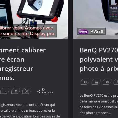
ment calibrer
BenQ PV270 
re écran
polyvalent v
nregistreur
photo à pri
mos.
Partagez
Partagez
Éping
0
artagez
Partagez
Épingle
Tweetez
PARTAGES
Le BenQ PV270 est le pr
de la marque puisqu’il 
egistreurs Atomos ont un écran qui
besoins des vidéastes a
re calibré afin de mieux apprécier la
des photographes.…
e de votre exposition lors des prises de