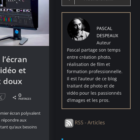
for:
PASCAL
DESPEAUX
Auteur
Pascal partage son temps
l’écran
entre création photo,
réalisation de film et
idéo et
formation professionnelle.
Il est l’auteur de ce blog
x doux
traitant de photo et de
vidéo pour les passionnés
0
le
Tweetez
d’images et les pros.
PARTAGES
emier écran polyvalent
va répondre aux
RSS - Articles
utant qu’aux besoins