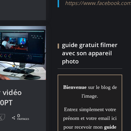
https://www.facebook.com
guide gratuit filmer
avec son appareil
photo
Bienvenue
sur le blog de
 vidéo
l'image.
0PT
Entrez simplement votre
0
prénom et votre email ici
le
Tweetez
PARTAGES
pour recevoir mon
guide