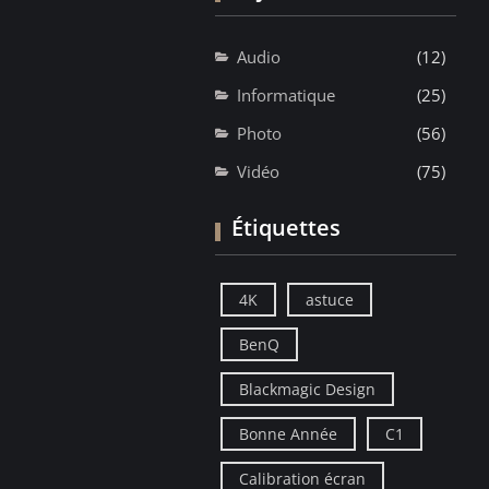
Audio
(12)
Informatique
(25)
Photo
(56)
Vidéo
(75)
Étiquettes
4K
astuce
BenQ
Blackmagic Design
Bonne Année
C1
Calibration écran