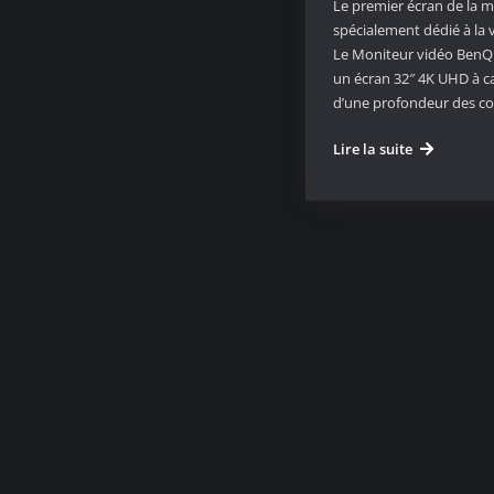
Le premier écran de la
spécialement dédié à la 
Le Moniteur vidéo BenQ
un écran 32″ 4K UHD à c
d’une profondeur des co
Le
Lire la suite
moniteur
vidéo
BenQ
PV3200PT