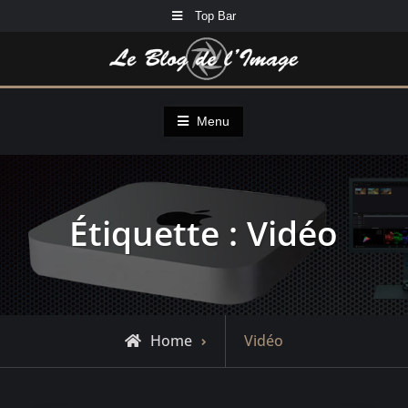
Skip
Top Bar
to
content
Menu
Étiquette :
Vidéo
Posts
Home
Vidéo
tagged