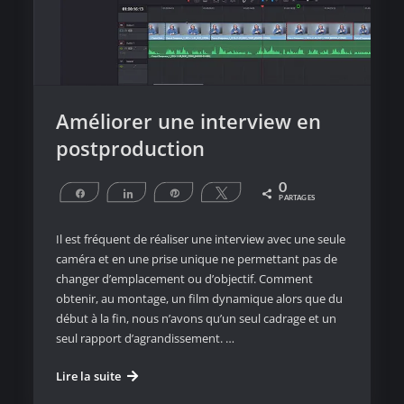
Améliorer une interview en
postproduction
0
Partagez
Partagez
Épingle
Tweetez
PARTAGES
Il est fréquent de réaliser une interview avec une seule
caméra et en une prise unique ne permettant pas de
changer d’emplacement ou d’objectif. Comment
obtenir, au montage, un film dynamique alors que du
début à la fin, nous n’avons qu’un seul cadrage et un
seul rapport d’agrandissement. …
Améliorer
Lire la suite
une