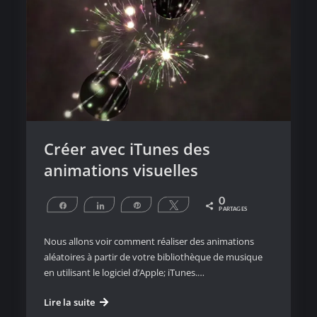
Créer avec iTunes des
animations visuelles
0
Partagez
Partagez
Épingle
Tweetez
PARTAGES
Nous allons voir comment réaliser des animations
aléatoires à partir de votre bibliothèque de musique
en utilisant le logiciel d’Apple; iTunes.…
Créer
Lire la suite
avec