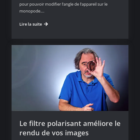
pour pouvoir modifier l’angle de l’appareil sur le
monopode.…
Comment
Lire la suite
stabiliser
son
monopode
pour
la
vidéo
Le filtre polarisant améliore le
rendu de vos images