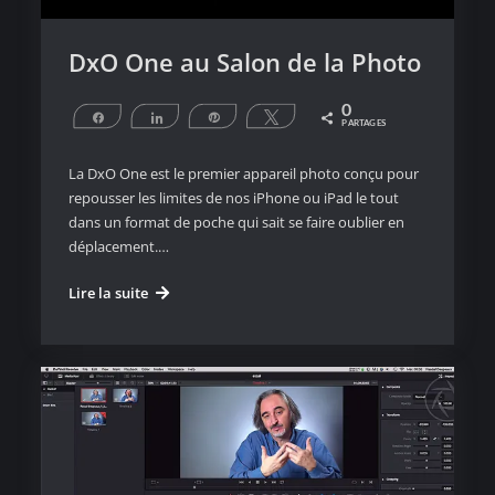
DxO One au Salon de la Photo
0
Partagez
Partagez
Épingle
Tweetez
PARTAGES
La DxO One est le premier appareil photo conçu pour
repousser les limites de nos iPhone ou iPad le tout
dans un format de poche qui sait se faire oublier en
déplacement.…
DxO
Lire la suite
One
au
Salon
de
la
Photo