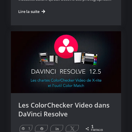
BenQ
Lire la suite
PV270
l’écran
polyvalent
vidéo
et
photo
à
prix
doux
Les ColorChecker Video dans
DaVinci Resolve
1
1
Épingle
Partagez
Partagez
Tweetez
PARTAGES