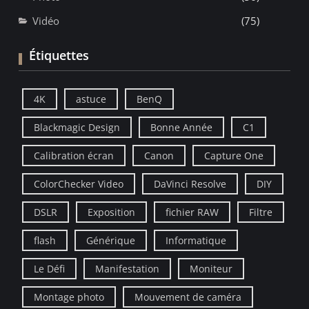
Vidéo
(75)
Étiquettes
4K
astuce
BenQ
Blackmagic Design
Bonne Année
C1
Calibration écran
Canon
Capture One
ColorChecker Video
DaVinci Resolve
DIY
DSLR
Exposition
fichier RAW
Filtre
flash
Générique
Informatique
Le Défi
Manifestation
Moniteur
Montage photo
Mouvement de caméra