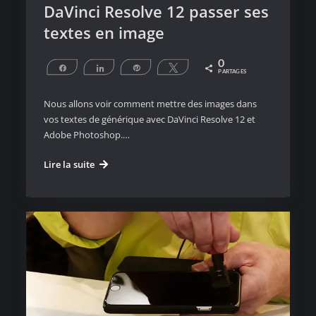
DaVinci Resolve 12 passer ses
textes en image
0
Partagez
Partagez
Épingle
Tweetez
PARTAGES
Nous allons voir comment mettre des images dans
vos textes de générique avec DaVinci Resolve 12 et
Adobe Photoshop.…
DaVinci
Lire la suite
Resolve
12
passer
ses
textes
en
image