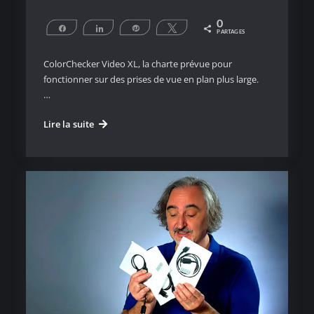
0
Partagez
Partagez
Épingle
Tweetez
PARTAGES
ColorChecker Video XL, la charte prévue pour
fonctionner sur des prises de vue en plan plus large.
…
ColorChecker
Lire la suite
Video
XL