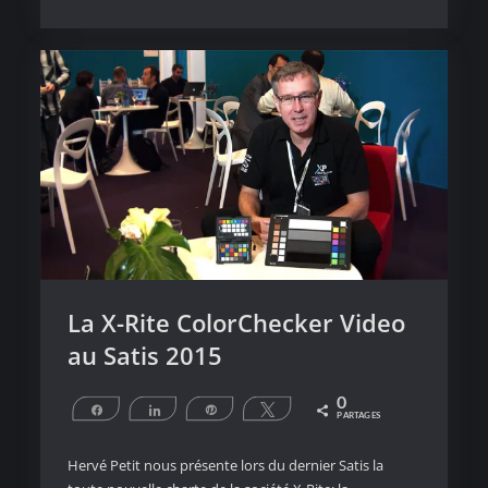
iTunes
des
animations
visuelles
La X-Rite ColorChecker Video
au Satis 2015
0
Partagez
Partagez
Épingle
Tweetez
PARTAGES
Hervé Petit nous présente lors du dernier Satis la