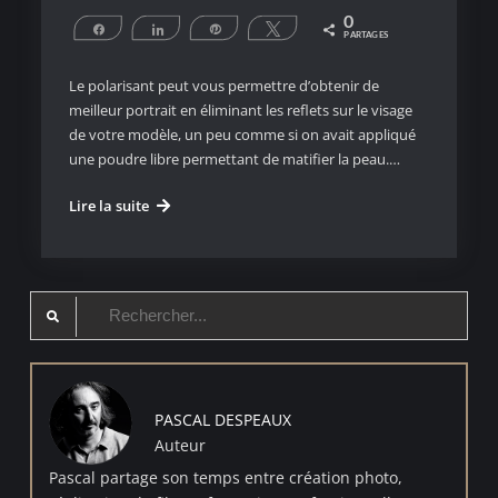
0
Partagez
Partagez
Épingle
Tweetez
PARTAGES
Le polarisant peut vous permettre d’obtenir de
meilleur portrait en éliminant les reflets sur le visage
de votre modèle, un peu comme si on avait appliqué
une poudre libre permettant de matifier la peau.…
Le
Lire la suite
filtre
polarisant
améliore
Search
le
rendu
for:
de
vos
images
PASCAL DESPEAUX
Auteur
Pascal partage son temps entre création photo,