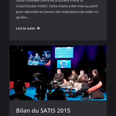
toute nouvelle charte de la société X-Rite; la
ColorChecker VIDEO. Cette charte a été mise au point
pour répondre au besoin des réalisateurs de vidéo ou
de film.…
La
Lire la suite
X-
Rite
ColorChecker
Video
au
Satis
2015
Bilan du SATIS 2015