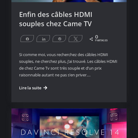
Enfin des câbles HDMI
souples chez Came TV
0
Partagez
Partagez
Épingle
Tweetez
PARTAGES
Si comme moi, vous recherchez des câbles HDMI
souples, ne cherchez plus, j’ai trouvé. Les câbles HDMI
de chez Came Tv sont très souple et d’un prix
raisonnable autant ne pas s’en priver.…
Enfin
Lire la suite
des
câbles
HDMI
souples
chez
Came
TV