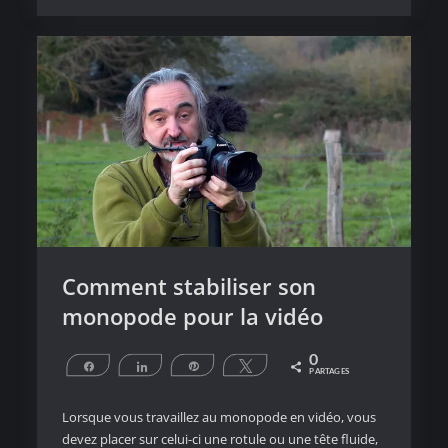
interview
en
postproduction
Comment stabiliser son
monopode pour la vidéo
0
Partagez
Partagez
Épingle
Tweetez
PARTAGES
Lorsque vous travaillez au monopode en vidéo, vous
devez placer sur celui-ci une rotule ou une tête fluide,