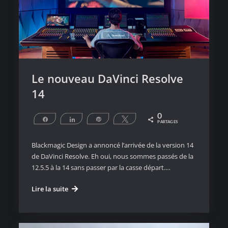
Le nouveau DaVinci Resolve
14
0
Partagez
Partagez
Épingle
Tweetez
PARTAGES
Blackmagic Design a annoncé l’arrivée de la version 14
de DaVinci Resolve. Eh oui, nous sommes passés de la
12.5.5 à la 14 sans passer par la casse départ.…
Le
Lire la suite
nouveau
DaVinci
Resolve