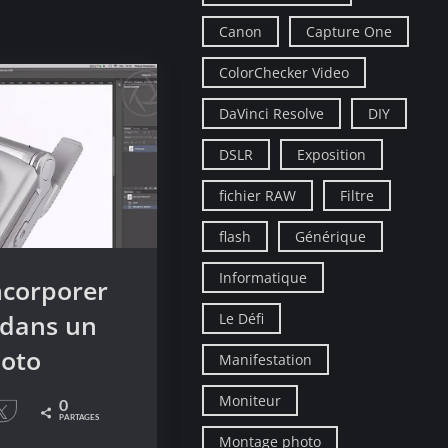
Canon
Capture One
ColorChecker Video
DaVinci Resolve
DIY
DSLR
Exposition
fichier RAW
Filtre
flash
Générique
Informatique
corporer
 dans un
Le Défi
oto
Manifestation
Moniteur
0
le
Tweetez
PARTAGES
Montage photo