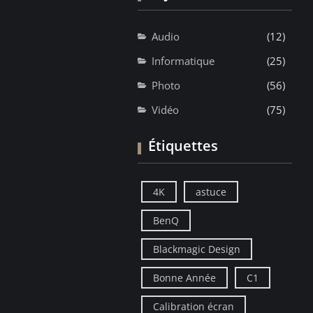
Audio
(12)
Informatique
(25)
Photo
(56)
Vidéo
(75)
Étiquettes
4K
astuce
BenQ
Blackmagic Design
Bonne Année
C1
Calibration écran