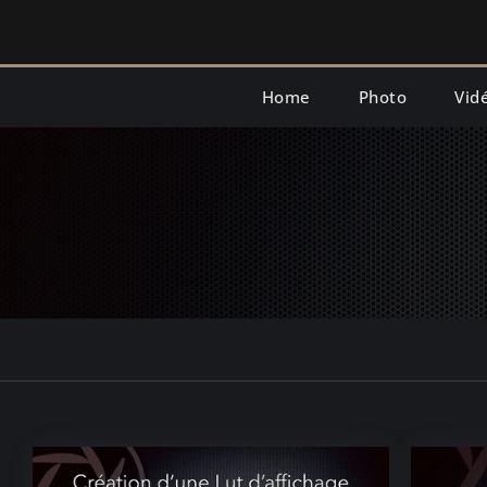
Skip
to
content
Home
Photo
Vid