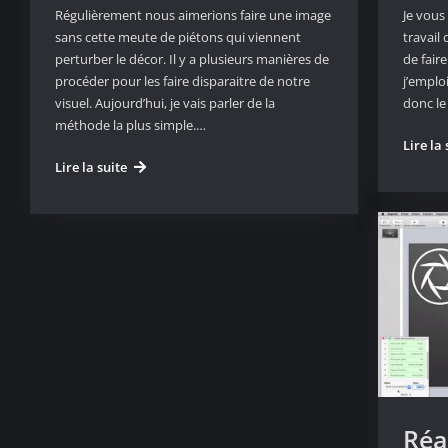
Régulièrement nous aimerions faire une image
Je vous 
sans cette meute de piétons qui viennent
travail
perturber le décor. Il y a plusieurs manières de
de fair
procéder pour les faire disparaitre de notre
j’emplo
visuel. Aujourd’hui, je vais parler de la
donc le
méthode la plus simple.…
Lire la 
Comment
Lire la suite
obtenir
une
photo,
sans
piétons
avec
Photoshop
Réa