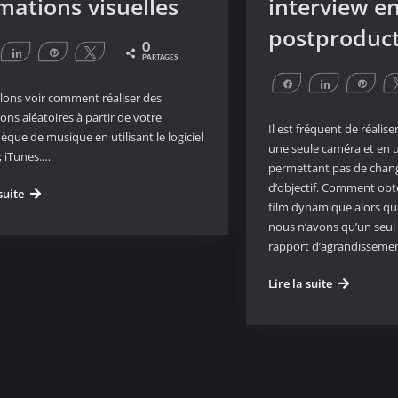
mations visuelles
interview e
postproduc
0
artagez
Partagez
Épingle
Tweetez
PARTAGES
Partagez
Partagez
Éping
lons voir comment réaliser des
ons aléatoires à partir de votre
Il est fréquent de réalis
hèque de musique en utilisant le logiciel
une seule caméra et en 
; iTunes.…
permettant pas de chan
d’objectif. Comment obt
Créer
suite
film dynamique alors que
avec
nous n’avons qu’un seul 
iTunes
rapport d’agrandisseme
des
animations
Améliorer
Lire la suite
visuelles
une
interview
en
postproduc