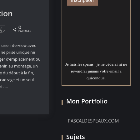
n
tion
0
le
Tweetez
PARTAGES
er une interview avec
une prise unique ne
ger d’emplacement ou
Je hais les spams : je ne céderai ni ne
enir, au montage, un
revendrai jamais votre email à
 du début à la fin,
quiconque.
cadrage et un seul
nt. …
Mon Portfolio
PASCALDESPEAUX.COM
tion
Sujets