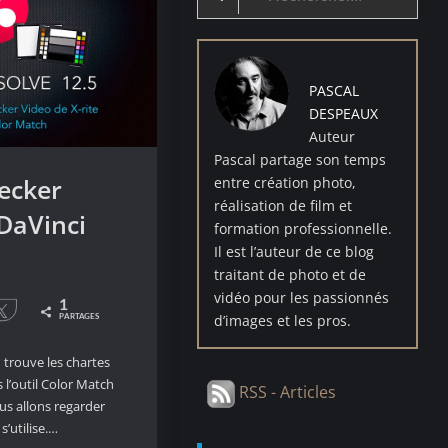
for:
PASCAL
DESPEAUX
Auteur
Pascal partage son temps
ecker
entre création photo,
réalisation de film et
DaVinci
formation professionnelle.
Il est l’auteur de ce blog
traitant de photo et de
vidéo pour les passionnés
1
agez
Tweetez
d’images et les pros.
PARTAGES
 trouve les chartes
l’outil Color Match
RSS - Articles
us allons regarder
’utilise.…