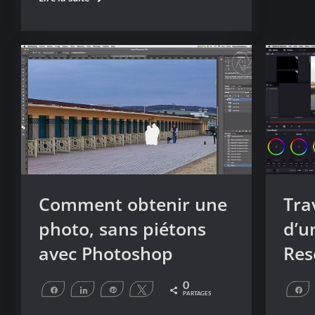
la
couleur
d’un
objet
avec
Photoshop
Comment obtenir une
Tra
photo, sans piétons
d’u
avec Photoshop
Res
0
Partagez
Partagez
Épingle
Tweetez
P
PARTAGES