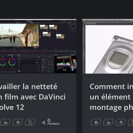
vailler la netteté
Comment in
n film avec DaVinci
un élément
olve 12
montage ph
0
artagez
Partagez
Épingle
Tweetez
Partagez
Partagez
Éping
PARTAGES