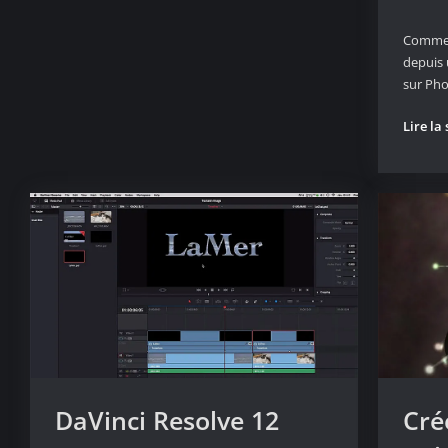
1
Comment
depuis 
sur Ph
Lire la 
DaVinci Resolve 12
Cré