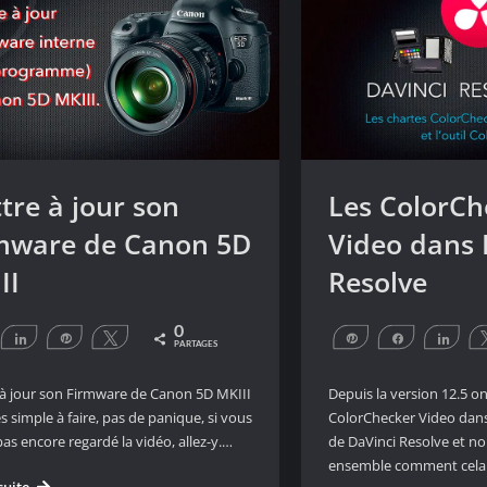
tre à jour son
Les ColorCh
mware de Canon 5D
Video dans 
II
Resolve
0
artagez
Partagez
Épingle
Tweetez
Épingle
Partagez
Part
PARTAGES
1
à jour son Firmware de Canon 5D MKIII
Depuis la version 12.5 on
ès simple à faire, pas de panique, si vous
ColorChecker Video dans 
pas encore regardé la vidéo, allez-y.…
de DaVinci Resolve et no
ensemble comment cela s
Mettre