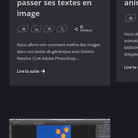
passer ses textes en
ani
image
P
0
Partagez
Partagez
Épingle
Tweetez
PARTAGES
Nous al
animati
Nous allons voir comment mettre des images
bibliot
dans vos textes de générique avec DaVinci
d’Apple
Resolve 12 et Adobe Photoshop.…
Lire la 
DaVinci
Lire la suite
Resolve
12
passer
ses
textes
en
image