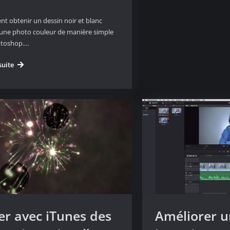
 obtenir un dessin noir et blanc
une photo couleur de manière simple
otoshop.…
Transformer
suite
votre
photo
en
dessin
avec
Photoshop
er avec iTunes des
Améliorer 