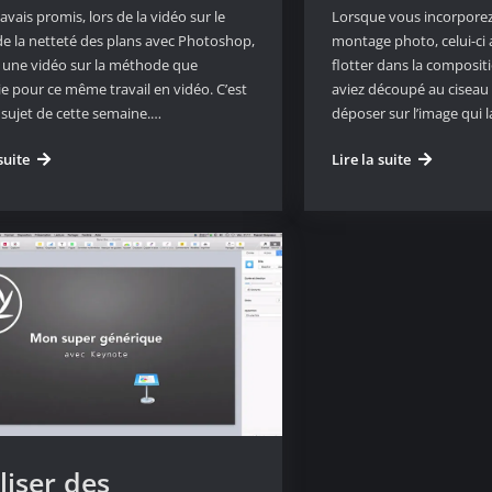
avais promis, lors de la vidéo sur le
Lorsque vous incorpore
 de la netteté des plans avec Photoshop,
montage photo, celui-ci a
e une vidéo sur la méthode que
flotter dans la composi
ie pour ce même travail en vidéo. C’est
aviez découpé au ciseau
 sujet de cette semaine.…
déposer sur l’image qui l
Travailler
Comment
suite
Lire la suite
la
incorporer
netteté
un
d’un
élément
film
dans
avec
un
DaVinci
montage
Resolve
photo
12
liser des