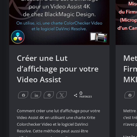
Créer une Lut
Met
d’affichage pour votre
Fir
Video Assist
MKI
0
Partagez
Partagez
Épingle
Tweetez
P
PARTAGES
Comment créer une lut d’affichage pour votre
Mettre 
Video Assist 4K en utilisant une charte Xrite
c’est tr
Colorchecker Video et le logiciel DaVinci
n’avez 
Resolve. Cette méthode peut aussi être