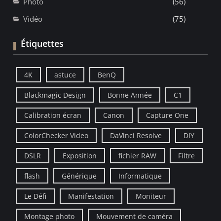
Photo
(56)
Vidéo
(75)
Étiquettes
4K
astuce
BenQ
Blackmagic Design
Bonne Année
C1
Calibration écran
Canon
Capture One
ColorChecker Video
DaVinci Resolve
DIY
DSLR
Exposition
fichier RAW
Filtre
flash
Générique
Informatique
Le Défi
Manifestation
Moniteur
Montage photo
Mouvement de caméra