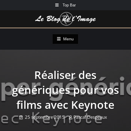
Skip
Top Bar
to
content
Menu
Réaliser des
génériques pour vos
films avec Keynote
25 septembre 2015
Pascal Despeaux