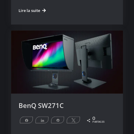
Calibrite
Lire la suite
ColorChecker
Passport
Duo
BenQ SW271C
0
Partagez
Partagez
Épingle
Tweetez
PARTAGES