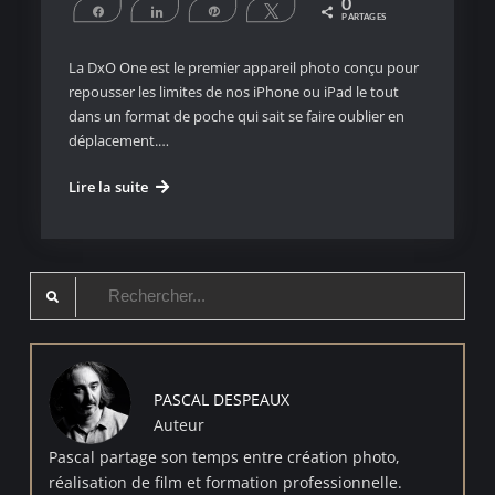
0
Partagez
Partagez
Épingle
Tweetez
PARTAGES
La DxO One est le premier appareil photo conçu pour
repousser les limites de nos iPhone ou iPad le tout
dans un format de poche qui sait se faire oublier en
déplacement.…
DxO
Lire la suite
One
au
Salon
Search
de
la
for:
Photo
PASCAL DESPEAUX
Auteur
Pascal partage son temps entre création photo,
réalisation de film et formation professionnelle.