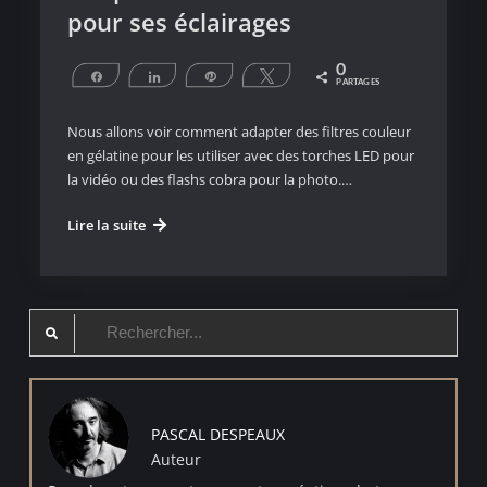
pour ses éclairages
0
Partagez
Partagez
Épingle
Tweetez
PARTAGES
Nous allons voir comment adapter des filtres couleur
en gélatine pour les utiliser avec des torches LED pour
la vidéo ou des flashs cobra pour la photo.…
Adapter
Lire la suite
des
filtres
de
Search
couleur
pour
for:
ses
éclairages
PASCAL DESPEAUX
Auteur