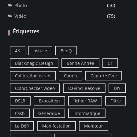
Photo
(56)
Vidéo
(75)
Étiquettes
4K
astuce
BenQ
Blackmagic Design
Bonne Année
C1
Calibration écran
Canon
Capture One
ColorChecker Video
DaVinci Resolve
DIY
DSLR
Exposition
fichier RAW
Filtre
flash
Générique
Informatique
Le Défi
Manifestation
Moniteur