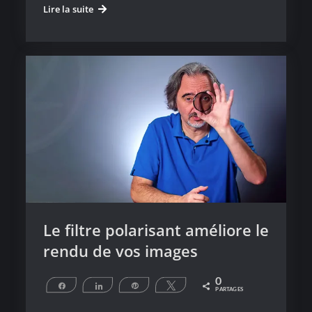
Comment
Lire la suite
éviter
que
vos
filtres
ne
se
dévissent
Le filtre polarisant améliore le
rendu de vos images
0
Partagez
Partagez
Épingle
Tweetez
PARTAGES