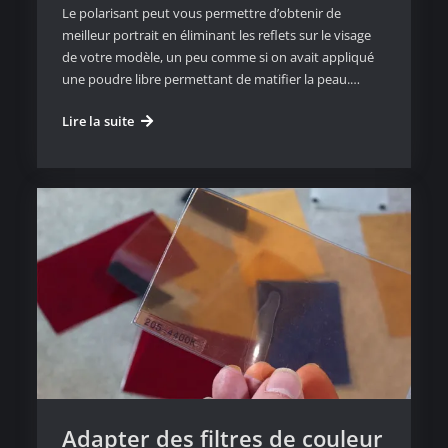
Le polarisant peut vous permettre d’obtenir de
meilleur portrait en éliminant les reflets sur le visage
de votre modèle, un peu comme si on avait appliqué
une poudre libre permettant de matifier la peau.…
Le
Lire la suite
filtre
polarisant
améliore
le
rendu
de
vos
images
Adapter des filtres de couleur