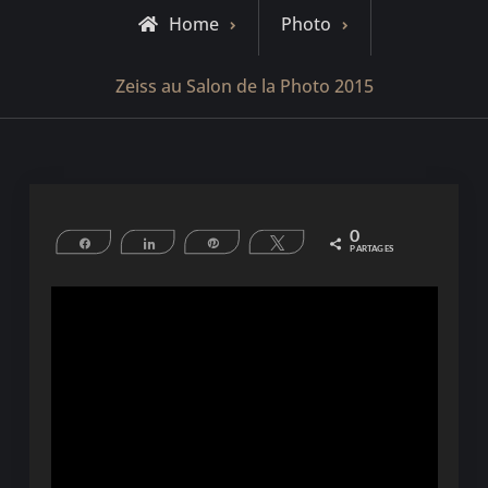
Home
Photo
Zeiss au Salon de la Photo 2015
0
Partagez
Partagez
Épingle
Tweetez
PARTAGES