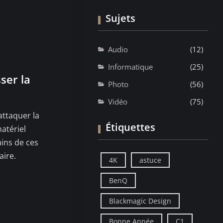
Sujets
Audio
(12)
Informatique
(25)
ser la
Photo
(56)
Vidéo
(75)
attaquer la
Étiquettes
atériel
ains de ces
aire.
4K
astuce
BenQ
Blackmagic Design
Bonne Année
C1