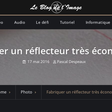
éo
Audio
Le défi
Tutoriel
Informatique
er un réflecteur très éc
17 mai 2016
Pascal Despeaux
ome
Photo
Fabriquer un réflecteur très éco