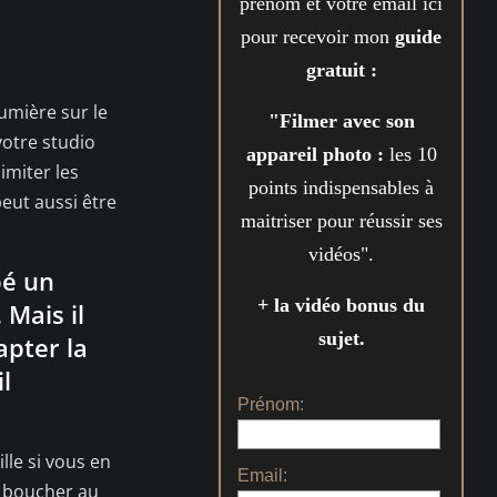
prénom et votre email ici
pour recevoir mon
guide
gratuit :
umière sur le
"Filmer avec son
votre studio
appareil photo :
les 10
imiter les
points indispensables à
peut aussi être
maitriser pour réussir ses
vidéos".
pé un
+ la vidéo bonus du
 Mais il
sujet.
apter la
l
Prénom:
lle si vous en
Email:
e boucher au