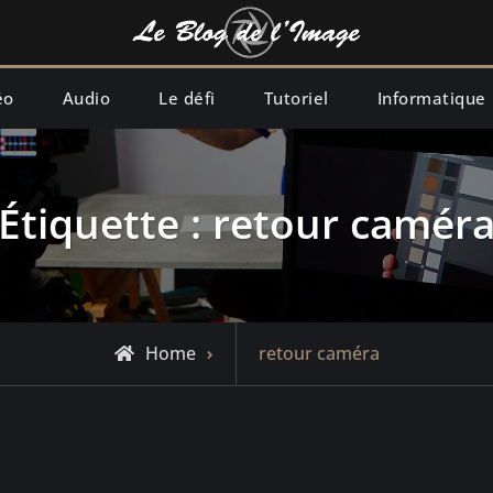
éo
Audio
Le défi
Tutoriel
Informatique
Étiquette :
retour camér
Posts
Home
retour caméra
tagged