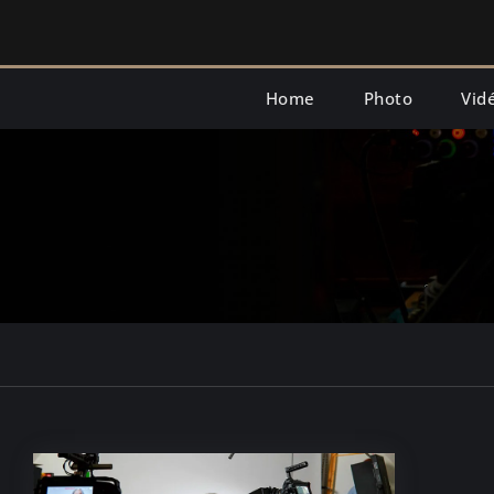
Skip
to
content
Home
Photo
Vid