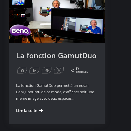
La fonction GamutDuo
0
Partagez
Partagez
Épingle
Tweetez
PARTAGES
La fonction GamutDuo permet à un écran
BenQ, pourvu de ce mode, d’afficher soit une
même image avec deux espaces…
La
Lire la suite
fonction
GamutDuo