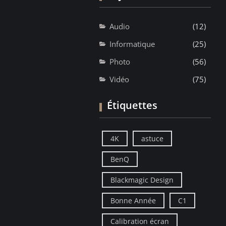
Audio
(12)
Informatique
(25)
Photo
(56)
Vidéo
(75)
Étiquettes
4K
astuce
BenQ
Blackmagic Design
Bonne Année
C1
Calibration écran