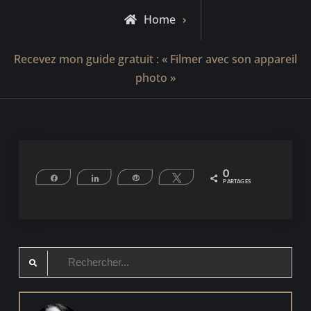
Home
Recevez mon guide gratuit : « Filmer avec son appareil
photo »
0
Partagez
Partagez
Épingle
Tweetez
PARTAGES
Search
for: