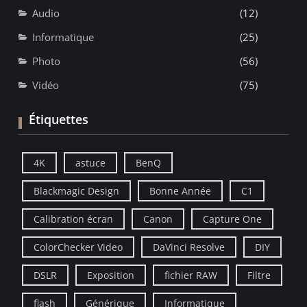
Audio
(12)
Informatique
(25)
Photo
(56)
Vidéo
(75)
Étiquettes
4K
astuce
BenQ
Blackmagic Design
Bonne Année
C1
Calibration écran
Canon
Capture One
ColorChecker Video
DaVinci Resolve
DIY
DSLR
Exposition
fichier RAW
Filtre
flash
Générique
Informatique